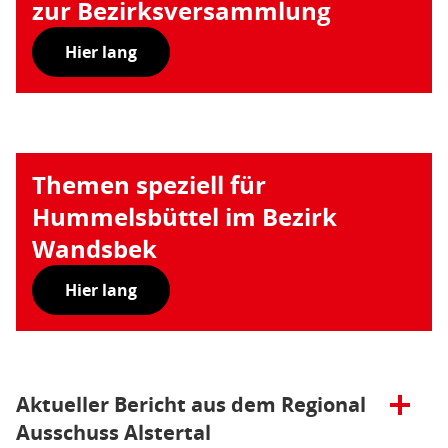
zur Bezirksversammlung
Hier lang
Themen speziell für
Hummelsbüttel im Bezirk
Wandsbek
Hier lang
Öffnen/Schließen:
Aktueller Bericht aus dem Regional
Ausschuss Alstertal