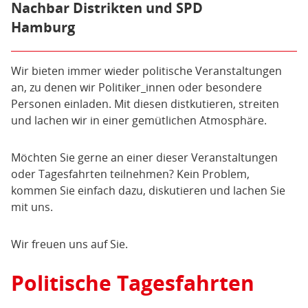
Lentersweg
Allee 10, 20097 Hamburg
folgenden Link
Nachbar Distrikten und SPD
beitreten:
https://whatsapp.com/channel/0029Vb7fOyL
Hamburg
SPD-Rudelsingen
Mit unserem Finanzsenator Andreas Dressel
machen wir eine politische Radtour durch
Also, ich hoffe dann bis sehr bald!
Wir laden herzlich ein zum Singen von
Hummelsbüttel. Diese findet statt am Sonntag,
Wir bieten immer wieder politische Veranstaltungen
Arbeiter- und Falkenliedern.
den 30.8. und startet um 11.00 Uhr an der IGL. Von
Für Rückfragen stehe ich jederzeit gerne zur
an, zu denen wir Politiker_innen oder besondere
Notenkenntnisse sind nicht
dort aus besichtigen wir verschiedene
Verfügung (01772429205)!
Personen einladen. Mit diesen distkutieren, streiten
erforderlich, nur der Spaß am
interessante Stationen in Hummelsbüttel und
und lachen wir in einer gemütlichen Atmosphäre.
schauen, was sich bei uns vor Ort alles tut. Enden
gemeinsamen Singen.
wollen wir dann bei einer von Piets legendären
Möchten Sie gerne an einer dieser Veranstaltungen
Currywürsten beim SCP.
oder Tagesfahrten teilnehmen? Kein Problem,
kommen Sie einfach dazu, diskutieren und lachen Sie
mit uns.
Wir freuen uns auf Sie.
Politische Tagesfahrten