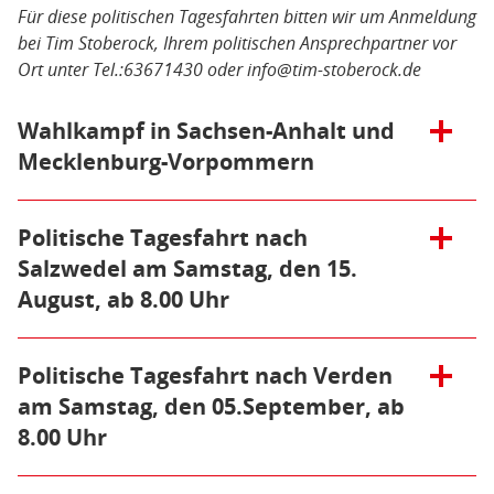
Für diese politischen Tagesfahrten bitten wir um Anmeldung
bei Tim Stoberock, Ihrem politischen Ansprechpartner vor
Ort unter Tel.:63671430 oder info@tim-stoberock.de
Öffnen/Schließen:
Wahlkampf in Sachsen-Anhalt und
Mecklenburg-Vorpommern
Wahlkampfhilfe um die
AfD zu verhindern
Öffnen/Schließen:
Politische Tagesfahrt nach
Salzwedel am Samstag, den 15.
Vor dem Hintergrund der anstehenden Landtags-
August, ab 8.00 Uhr
und Kommunalwahlen bieten unsere politischen
Tagesfahrt nach
Tagesfahrten diesmal eine Besonderheit: Wer
möchte, kann sich vor Ort an Infoständen und
Salzwedel am Samstag,
Öffnen/Schließen:
Politische Tagesfahrt nach Verden
Verteilaktionen beteiligen, statt am rein
den 15. August, ab 8.00
touristischen Programm teilzunehmen. Das ist
am Samstag, den 05.September, ab
Uhr
gerade in Mecklenburg-Vorpommern und
8.00 Uhr
Sachsen-Anhalt wichtig, denn dort geht es darum,
Salzwedel ist überreich an Kultur und Geschichte,
dass demokratische Parteien die Zukunft dieser
Samstag, dem 5.9., geht